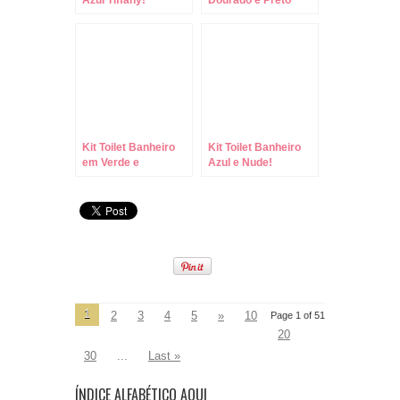
Azul TIffany!
Dourado e Preto
Kit Toilet Banheiro
Kit Toilet Banheiro
em Verde e
Azul e Nude!
Terracota Floral!
1
2
3
4
5
»
10
Page 1 of 51
20
30
...
Last »
ÍNDICE ALFABÉTICO AQUI