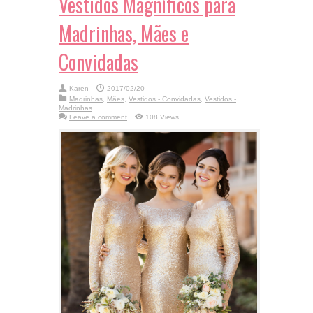
Vestidos Magníficos para
Madrinhas, Mães e
Convidadas
Karen
2017/02/20
Madrinhas
,
Mães
,
Vestidos - Convidadas
,
Vestidos -
Madrinhas
Leave a comment
108 Views