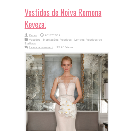
Vestidos de Noiva Romona
Keveza!
Karen
2017/02/19
Vestidos - Inspirações
,
Vestidos - Longos
,
Vestidos de
Estilistas
Leave a comment
90 Views