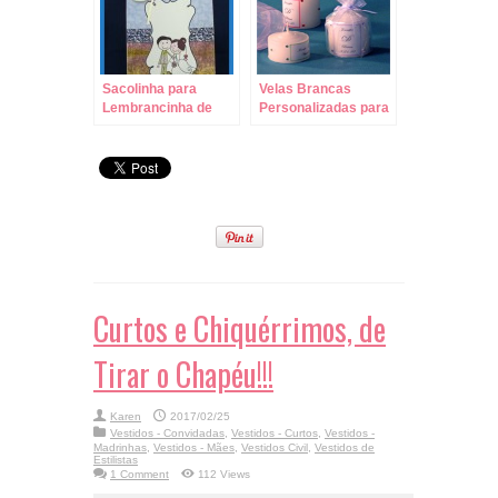
Sacolinha para
Velas Brancas
Lembrancinha de
Personalizadas para
Casamento – Molde
Lembrancinha!
Pronto para
Imprimir!
Curtos e Chiquérrimos, de
Tirar o Chapéu!!!
Karen
2017/02/25
Vestidos - Convidadas
,
Vestidos - Curtos
,
Vestidos -
Madrinhas
,
Vestidos - Mães
,
Vestidos Civil
,
Vestidos de
Estilistas
1 Comment
112 Views