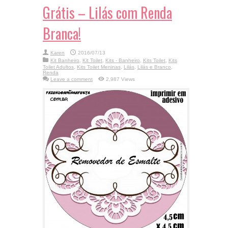
Grátis – Lilás com Renda
Branca!
Karen
2016/07/13
Kit Banheiro
,
Kit Toilet
,
Kits - Banheiro
,
Kits Toilet
,
Kits
Toilet Adultos
,
Kits Toilet Meninas
,
Lilás
,
Lilás e Branco
,
Renda
Leave a comment
2,987 Views