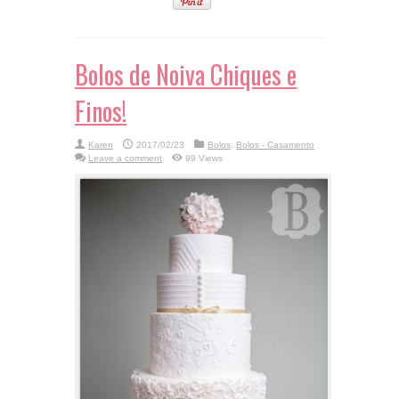
Bolos de Noiva Chiques e
Finos!
Karen
2017/02/23
Bolos
,
Bolos - Casamento
Leave a comment
99 Views