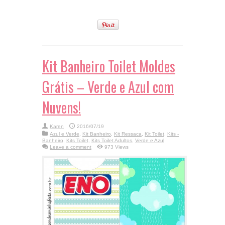
Kit Banheiro Toilet Moldes
Grátis – Verde e Azul com
Nuvens!
Karen
2016/07/19
Azul e Verde
,
Kit Banheiro
,
Kit Ressaca
,
Kit Toilet
,
Kits -
Banheiro
,
Kits Toilet
,
Kits Toilet Adultos
,
Verde e Azul
Leave a comment
973 Views