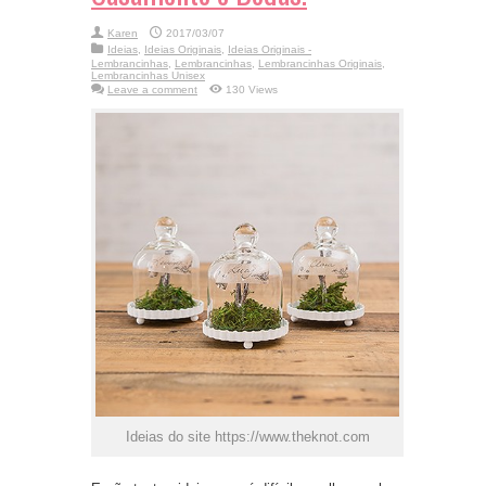
Karen
2017/03/07
Ideias
,
Ideias Originais
,
Ideias Originais -
Lembrancinhas
,
Lembrancinhas
,
Lembrancinhas Originais
,
Lembrancinhas Unisex
Leave a comment
130 Views
Ideias do site https://www.theknot.com