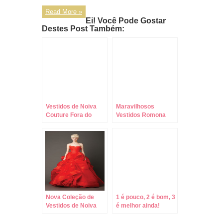
Read More »
Ei! Você Pode Gostar
Destes Post Também:
Vestidos de Noiva
Maravilhosos
Couture Fora do
Vestidos Romona
Comum! Encante-
Keveza para a
se!
Primavera!
Nova Coleção de
1 é pouco, 2 é bom, 3
Vestidos de Noiva
é melhor ainda!
Vera Wang !!!
Nova Tendência:
Três Vestidos de