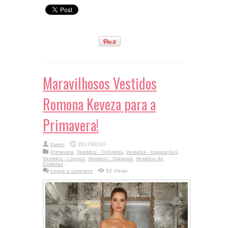
Noiva para seu
Grande Dia!!!
Maravilhosos Vestidos
Romona Keveza para a
Primavera!
Karen
2017/02/10
Primavera
,
Vestidos - Coloridos
,
Vestidos - Inspirações
,
Vestidos - Longos
,
Vestidos - Originais
,
Vestidos de
Estilistas
Leave a comment
82 Views