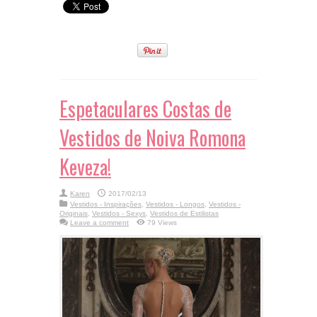
Espetaculares Costas de
Vestidos de Noiva Romona
Keveza!
Karen
2017/02/13
Vestidos - Inspirações
,
Vestidos - Longos
,
Vestidos -
Originais
,
Vestidos - Sexys
,
Vestidos de Estilistas
Leave a comment
79 Views