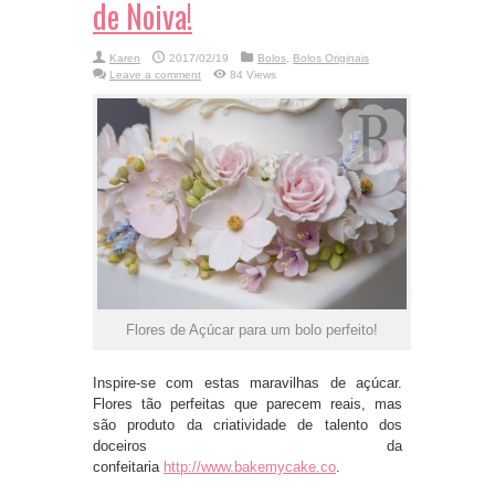
de Noiva!
Karen
2017/02/19
Bolos
,
Bolos Originais
Leave a comment
84 Views
Flores de Açúcar para um bolo perfeito!
Inspire-se com estas maravilhas de açúcar.
Flores tão perfeitas que parecem reais, mas
são produto da criatividade de talento dos
doceiros da
confeitaria
http://www.bakemycake.co
.