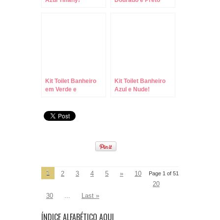
Azul TIffany!
Dourado e Preto
Kit Toilet Banheiro
Kit Toilet Banheiro
em Verde e
Azul e Nude!
Terracota Floral!
1
2
3
4
5
»
10
Page 1 of 51
20
30
...
Last »
ÍNDICE ALFABÉTICO AQUI