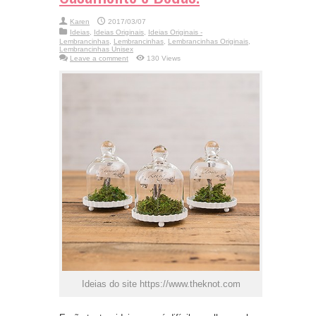
Karen
2017/03/07
Ideias
,
Ideias Originais
,
Ideias Originais -
Lembrancinhas
,
Lembrancinhas
,
Lembrancinhas Originais
,
Lembrancinhas Unisex
Leave a comment
130 Views
Ideias do site https://www.theknot.com