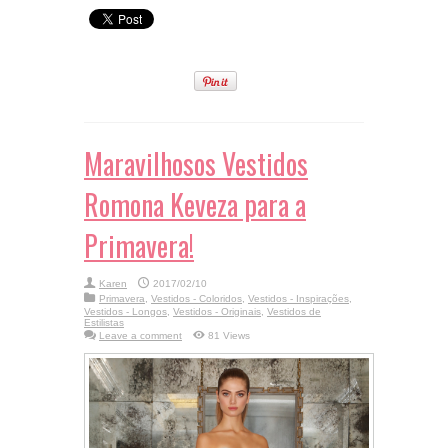
Noiva para seu
Grande Dia!!!
Maravilhosos Vestidos
Romona Keveza para a
Primavera!
Karen
2017/02/10
Primavera
,
Vestidos - Coloridos
,
Vestidos - Inspirações
,
Vestidos - Longos
,
Vestidos - Originais
,
Vestidos de
Estilistas
Leave a comment
81 Views