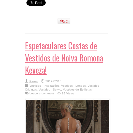
Espetaculares Costas de
Vestidos de Noiva Romona
Keveza!
Karen
2017/02/13
Vestidos - Inspirações
,
Vestidos - Longos
,
Vestidos -
Originais
,
Vestidos - Sexys
,
Vestidos de Estilistas
Leave a comment
79 Views