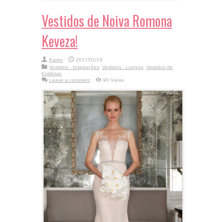
Vestidos de Noiva Romona
Keveza!
Karen
2017/02/19
Vestidos - Inspirações
,
Vestidos - Longos
,
Vestidos de
Estilistas
Leave a comment
90 Views