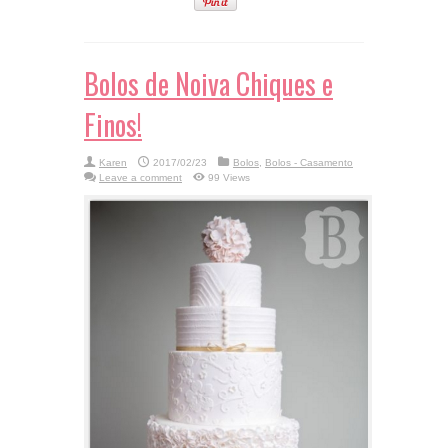
Bolos de Noiva Chiques e
Finos!
Karen
2017/02/23
Bolos
,
Bolos - Casamento
Leave a comment
99 Views