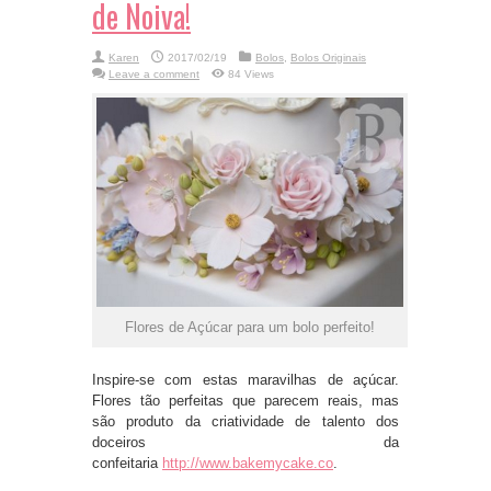
de Noiva!
Karen
2017/02/19
Bolos
,
Bolos Originais
Leave a comment
84 Views
Flores de Açúcar para um bolo perfeito!
Inspire-se com estas maravilhas de açúcar.
Flores tão perfeitas que parecem reais, mas
são produto da criatividade de talento dos
doceiros da
confeitaria
http://www.bakemycake.co
.