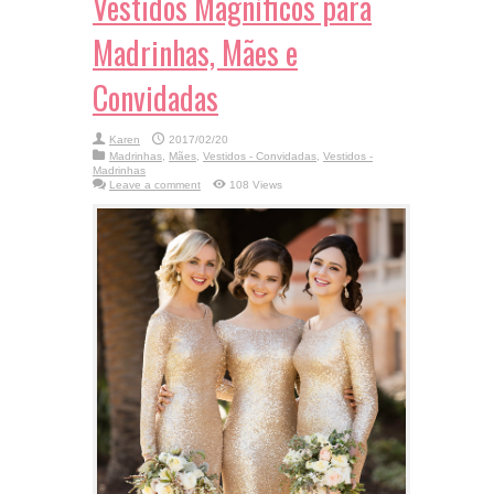
Vestidos Magníficos para
Madrinhas, Mães e
Convidadas
Karen
2017/02/20
Madrinhas
,
Mães
,
Vestidos - Convidadas
,
Vestidos -
Madrinhas
Leave a comment
108 Views