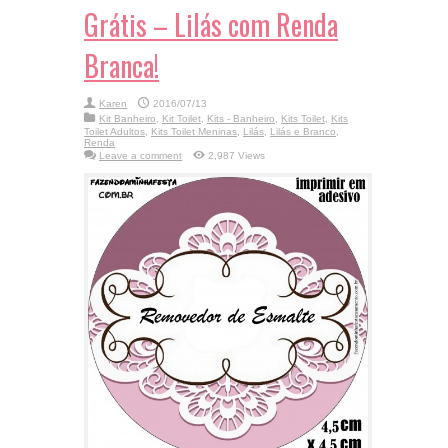
Grátis – Lilás com Renda
Branca!
Karen
2016/07/13
Kit Banheiro
,
Kit Toilet
,
Kits - Banheiro
,
Kits Toilet
,
Kits
Toilet Adultos
,
Kits Toilet Meninas
,
Lilás
,
Lilás e Branco
,
Renda
Leave a comment
2,987 Views