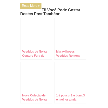
Read More »
Ei! Você Pode Gostar
Destes Post Também:
Vestidos de Noiva
Maravilhosos
Couture Fora do
Vestidos Romona
Comum! Encante-
Keveza para a
se!
Primavera!
Nova Coleção de
1 é pouco, 2 é bom, 3
Vestidos de Noiva
é melhor ainda!
Vera Wang !!!
Nova Tendência:
Três Vestidos de