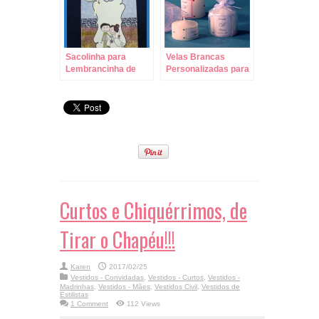
Sacolinha para
Velas Brancas
Lembrancinha de
Personalizadas para
Casamento – Molde
Lembrancinha!
Pronto para
Imprimir!
Curtos e Chiquérrimos, de
Tirar o Chapéu!!!
Karen
2017/02/25
Vestidos - Convidadas
,
Vestidos - Curtos
,
Vestidos -
Madrinhas
,
Vestidos - Mães
,
Vestidos Civil
,
Vestidos de
Estilistas
1 Comment
112 Views