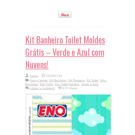
Kit Banheiro Toilet Moldes
Grátis – Verde e Azul com
Nuvens!
Karen
2016/07/19
Azul e Verde
,
Kit Banheiro
,
Kit Ressaca
,
Kit Toilet
,
Kits -
Banheiro
,
Kits Toilet
,
Kits Toilet Adultos
,
Verde e Azul
Leave a comment
973 Views